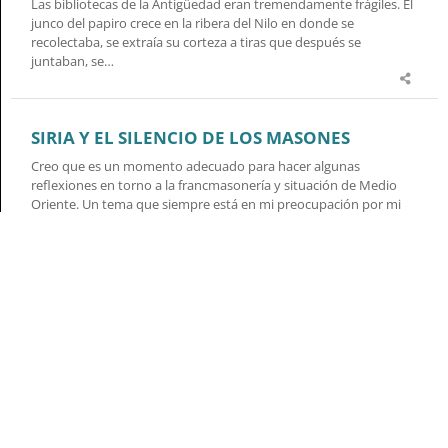
Las bibliotecas de la Antigüedad eran tremendamente frágiles. El
junco del papiro crece en la ribera del Nilo en donde se
recolectaba, se extraía su corteza a tiras que después se
juntaban, se…
SIRIA Y EL SILENCIO DE LOS MASONES
Creo que es un momento adecuado para hacer algunas
reflexiones en torno a la francmasonería y situación de Medio
Oriente. Un tema que siempre está en mi preocupación por mi
propia formación personal…
LA MASONERÍA POR DENTRO
Desde hace 300 años los masones se llaman a sí mismos hijos de
la Acacia porque este árbol, al tener la hoja perenne, simboliza la
inmortalidad.
POR QUÉ LOS MASONES NO ADORAN A LOS