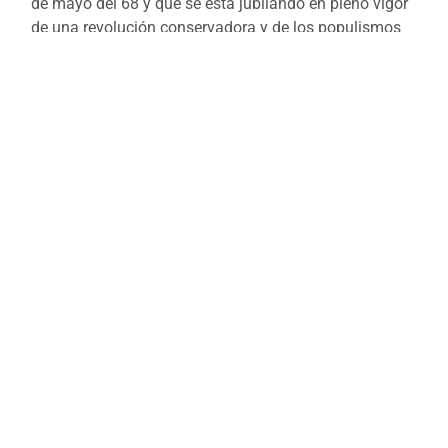
de mayo del 68 y que se está jubilando en pleno vigor
de una revolución conservadora y de los populismos
de extrema derecha que amenazan con llevarse por
delante muchas de las conquistas civilizatorias de
este tiempo.
Tal cual expresó el poeta que nació un día en que
Dios estaba enfermo: Hay, hermanos, muchísimo que
hacer.
Mi palabra.
Guayaquil, 15 de setiembre del 2020
Compartir este artículo: