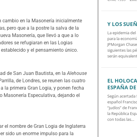
n cambio en la Masonería inicialmente
Y LOS SUE
, pero que a la postre la salva de la
La epidemia del
ueva Masonería, que llevó a que a lo
para la economí
sadores se refugiaran en las Logias
JPMorgan Chase 
 establecido y el pensamiento único.
siguientes las p
serán equivalen
idad de San Juan Bautista, en la
Alehouse
EL HOLOCA
rrilla, de Londres, se reunen las cuatro
ESPAÑA DE
 a la primera Gran Logia, y ponen fecha
o Masonería Especulativa, dejando el
Según acertada f
español Francis
“judíos” de Franc
la República Esp
con todas las…
ar el nombre de Gran Logia de Inglaterra
er sido un enorme impulso para la