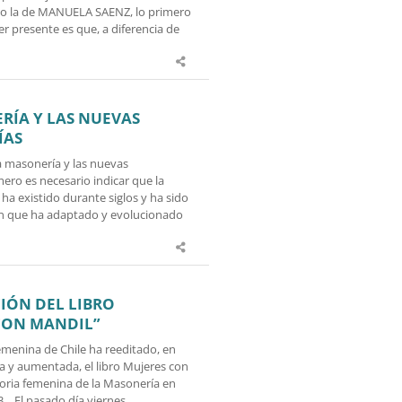
o la de MANUELA SAENZ, lo primero
r presente es que, a diferencia de
RÍA Y LAS NUEVAS
ÍAS
a masonería y las nuevas
mero es necesario indicar que la
a existido durante siglos y ha sido
n que ha adaptado y evolucionado
IÓN DEL LIBRO
CON MANDIL”
emenina de Chile ha reeditado, en
a y aumentada, el libro Mujeres con
toria femenina de la Masonería en
3. El pasado día viernes…