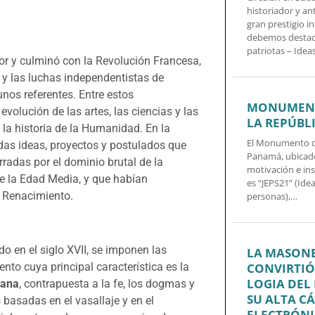
historiador y a
gran prestigio in
debemos destacar
patriotas – Idea
or y culminó con la Revolución Francesa,
 y las luchas independentistas de
nos referentes. Entre estos
MONUMENT
volución de las artes, las ciencias y las
LA REPÚBL
n la historia de la Humanidad. En la
El Monumento de
das ideas, proyectos y postulados que
Panamá, ubicado
radas por el dominio brutal de la
motivación e in
e la Edad Media, y que habían
es “JEPS21” (Ide
l Renacimiento.
personas),…
vido en el siglo XVII, se imponen las
LA MASONE
CONVIRTIÓ
nto cuya principal característica es la
LOGIA DEL
mana
, contrapuesta a la fe, los dogmas y
SU ALTA C
 basadas en el vasallaje y en el
ELECTRÓNI