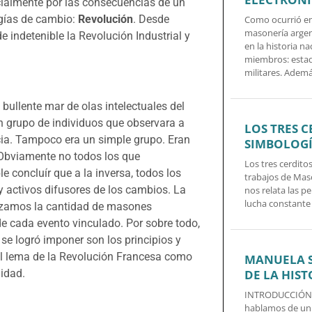
ialmente por las consecuencias de un
rgías de cambio:
Revolución
. Desde
Como ocurrió en
masonería argen
de indetenible la Revolución Industrial y
en la historia n
miembros: estadis
militares. Adem
bullente mar de olas intelectuales del
n grupo de individuos que observara a
LOS TRES C
cia. Tampoco era un simple grupo. Eran
SIMBOLOG
 Obviamente no todos los que
Los tres cerdito
e concluír que a la inversa, todos los
trabajos de Mas
y activos difusores de los cambios. La
nos relata las p
lucha constante
lizamos la cantidad de masones
de cada evento vinculado. Por sobre todo,
se logró imponer son los principios y
 el lema de la Revolución Francesa como
MANUELA S
nidad.
DE LA HIST
INTRODUCCIÓN
hablamos de un 