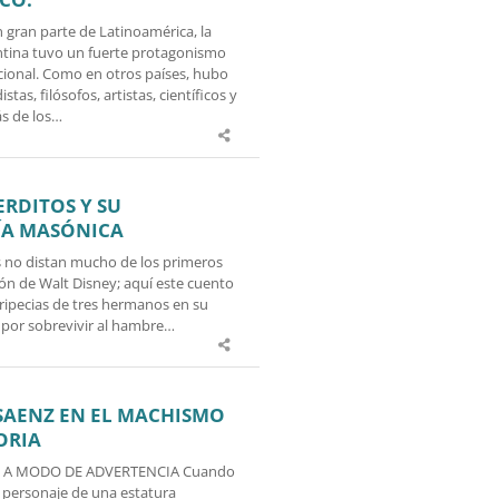
 gran parte de Latinoamérica, la
tina tuvo un fuerte protagonismo
acional. Como en otros países, hubo
tas, filósofos, artistas, científicos y
ás de los…
ERDITOS Y SU
ÍA MASÓNICA
s no distan mucho de los primeros
ón de Walt Disney; aquí este cuento
eripecias de tres hermanos en su
 por sobrevivir al hambre…
AENZ EN EL MACHISMO
ORIA
 A MODO DE ADVERTENCIA Cuando
personaje de una estatura