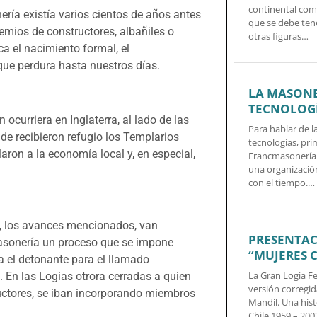
continental com
ría existía varios cientos de años antes
que se debe tene
remios de constructores, albañiles o
otras figuras…
a el nacimiento formal, el
 que perdura hasta nuestros días.
LA MASONE
TECNOLOG
ocurriera en Inglaterra, al lado de las
Para hablar de l
nde recibieron refugio los Templarios
tecnologías, pri
laron a la economía local y, en especial,
Francmasonería h
una organizació
con el tiempo.…
s, los avances mencionados, van
PRESENTAC
Masonería un proceso que se impone
“MUJERES 
ía el detonante para el llamado
La Gran Logia F
En las Logias otrora cerradas a quien
versión corregid
ructores, se iban incorporando miembros
Mandil. Una his
Chile 1959 – 200