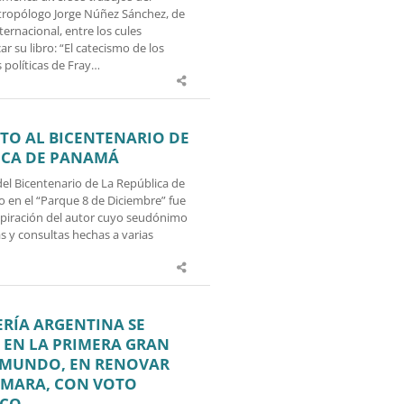
ntropólogo Jorge Núñez Sánchez, de
ternacional, entre los cules
 su libro: “El catecismo de los
s políticas de Fray…
O AL BICENTENARIO DE
ICA DE PANAMÁ
l Bicentenario de La República de
 en el “Parque 8 de Diciembre” fue
spiración del autor cuyo seudónimo
as y consultas hechas a varias
RÍA ARGENTINA SE
 EN LA PRIMERA GRAN
 MUNDO, EN RENOVAR
ÁMARA, CON VOTO
CO.