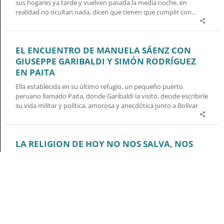
sus hogares ya tarde y vuelven pasada la media noche, en
realidad no ocultan nada, dicen que tienen que cumplir con…
EL ENCUENTRO DE MANUELA SÁENZ CON
GIUSEPPE GARIBALDI Y SIMÓN RODRÍGUEZ
EN PAITA
Ella establecida en su último refugio, un pequeño puerto
peruano llamado Paita, donde Garibaldi la visitó, decide escribirle
su vida militar y política, amorosa y anecdótica junto a Bolívar.
LA RELIGION DE HOY NO NOS SALVA, NOS
CONDENA.
A lo largo de la Historia, la creencia religiosa ha ido perdiendo
progresivamente su verdadero valor: el de liberar al ser humano
de la abrumadora realidad.